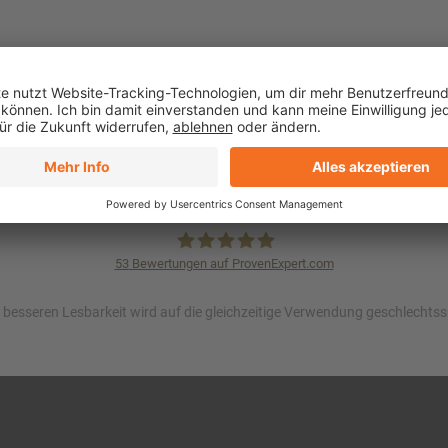
Größter Zahnzusa
53
Bewertungen auf ProvenExpert.com
KVpro.de GmbH
besseren Lesbarkeit wird auf die gleichzeitige Verwendung geschlechtssp