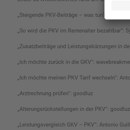
„Steigende PKV-Beiträge – was tun?!“: Bavorn
„So wird die PKV im Rentenalter bezahlbar“: 
„Zusatzbeiträge und Leistungskürzungen in de
„Ich möchte zurück in die GKV“: wavebreakme
„Ich möchte meinen PKV Tarif wechseln“: Ant
„Arztrechnung prüfen“: goodluz
„Alterungsrückstellungen in der PKV“: goodluz
„Leistungsvergleich GKV – PKV“: Antonio Gui