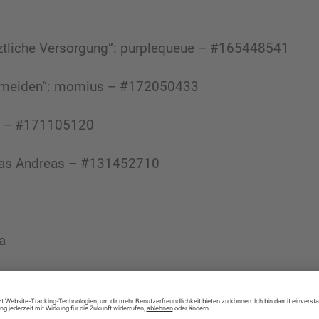
rztliche Versorgung“: purplequeue – #165448541
vermeiden“: momius – #172050433
kF – #171105120
mas Andreas – #131452710
a
Krankenversicherung: