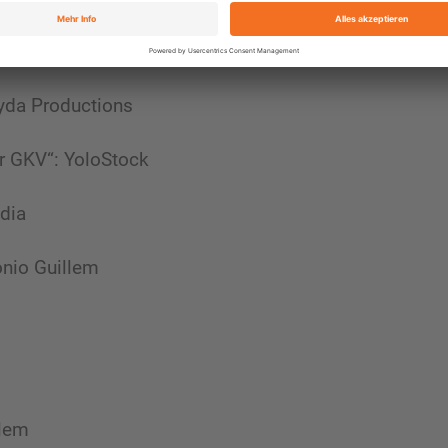
dej
Syda Productions
r GKV“: YoloStock
dia
onio Guillem
llem