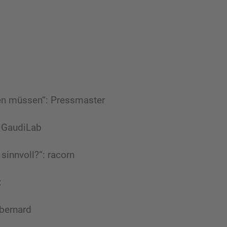
en müssen“: Pressmaster
 GaudiLab
sinnvoll?“: racorn
:
bernard