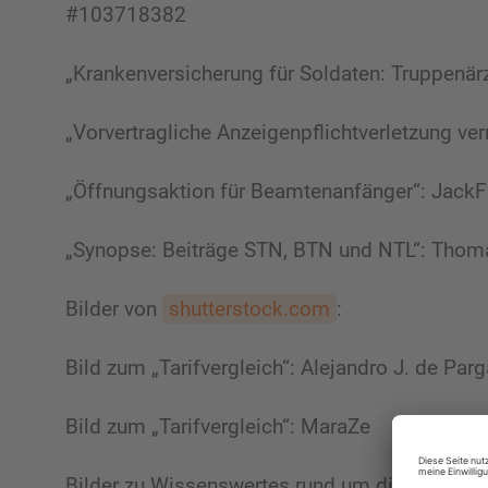
#103718382
„Krankenversicherung für Soldaten: Truppenä
„Vorvertragliche Anzeigenpflichtverletzung 
„Öffnungsaktion für Beamtenanfänger“: Jac
„Synopse: Beiträge STN, BTN und NTL“: Tho
Bilder von
shutterstock.com
:
Bild zum „Tarifvergleich“: Alejandro J. de Parg
Bild zum „Tarifvergleich“: MaraZe
Bilder zu Wissenswertes rund um die Private 