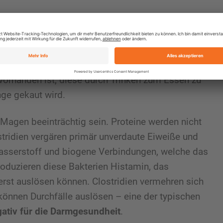
ridien nicht übermäßig vermehren können, ist es
t messbare Darm PH-Wert im Bereich zwischen 5,5
 aufhält. Wird das Milieu zu basisch, können sich
 wenn durch
regelmäßige Einnahme von
orhanden ist, diese durch Trinken zum Essen zu
nge gekaut wird.
Magen beeinträchtig sein. Proteine werden nicht
stridien vergären primär unverdaute Eiweiße und
asserstoff und biogene Verbindungen, welche das
oduzieren diese Bakterien Histamin, das
rst auslösen können. Clostridien vermehren sich
können Durchfälle auslösen – eine der typischen
ativ für die Darmgesundheit
.