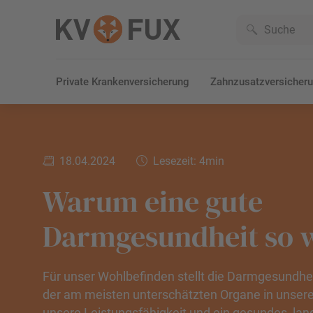
Private Krankenversicherung
Zahnzusatzversicher
18.04.2024
Lesezeit: 4min
Warum eine gute
Darmgesundheit so wi
Für unser Wohlbefinden stellt die Darmgesundhei
der am meisten unterschätzten Organe in unsere
unsere Leistungsfähigkeit und ein gesundes, lan