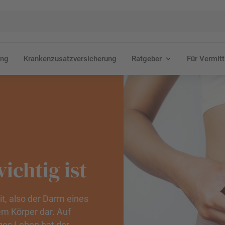
ung
Krankenzusatzversicherung
Ratgeber
Für Vermitt
chtig ist
t, also der Darm eines
m Körper dar. Auf
ges Leben hat der