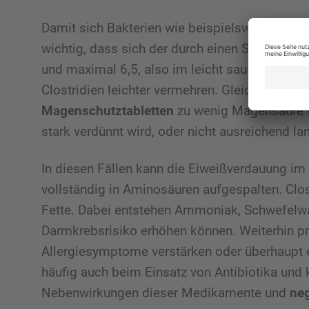
Damit sich Bakterien wie beispielsweise Clost
wichtig, dass sich der durch einen Stuhl-Tes
und maximal 6,5, also im leicht sauren Bereich
Clostridien leichter vermehren. Gleiches gilt,
Magenschutztabletten
zu wenig Magensäure v
stark verdünnt wird, oder nicht ausreichend la
In diesen Fällen kann die Eiweißverdauung im 
vollständig in Aminosäuren aufgespalten. Clo
Fette. Dabei entstehen Ammoniak, Schwefelw
Darmkrebsrisiko erhöhen können. Weiterhin pr
Allergiesymptome verstärken oder überhaupt e
häufig auch beim Einsatz von Antibiotika und 
Nebenwirkungen dieser Medikamente und
neg