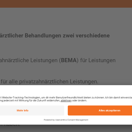
närztlicher Behandlungen zwei verschiedene
hnärztliche Leistungen (
BEMA
) für Leistungen
 für alle privatzahnärztlichen Leistungen.
ach der GOZ zu bezahlen sind, soweit nicht durch
Etwas anderes“ bestimmt beispielsweise das
enkassen zahnärztliche Leistungen für ihre
n haben.