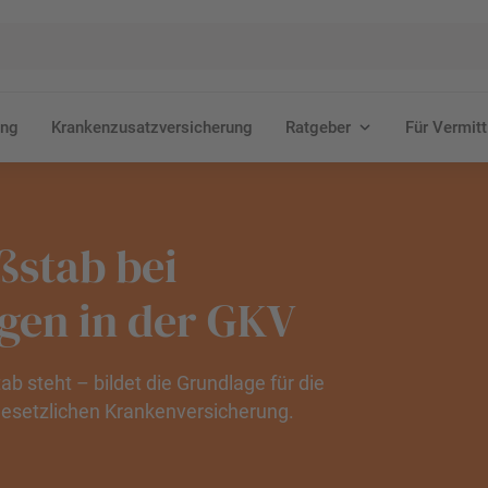
ung
Krankenzusatzversicherung
Ratgeber
Für Vermitt
stab bei
gen in der GKV
steht – bildet die Grundlage für die
gesetzlichen Krankenversicherung.