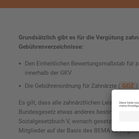
Grundsätzlich gibt es für die Vergütung zah
Gebührenverzeichnisse:
Den Einheitlichen Bewertungsmaßstab für za
innerhalb der GKV
Die Gebührenordnung für Zahnärzte (
GOZ
)
Es gilt, dass alle zahnärztlichen Leistungen n
Bundesgesetz etwas anderes bestimmt ist. „
Sozialgesetzbuch V, wonach gesetzliche Krank
Mitglieder auf der Basis des BEMA zu vergüte