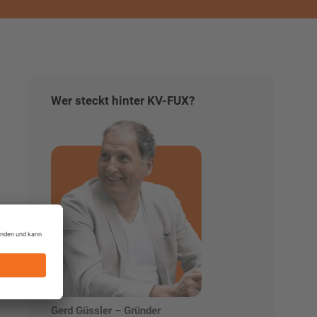
Wer steckt hinter KV-FUX?
Gerd Güssler – Gründer