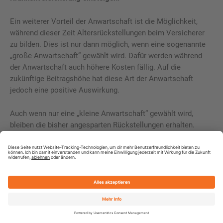
Ein weiterer Vorteil der Anwartschaft ist die Möglichkeit,
während dieser Zeit Altersrückstellungen beim Versicherer
zu bilden. Dies ist nur dann möglich, wenn eine sogenannte
„große Anwartschaft“ gewählt wird. Dafür werden während
der Anwartschaft auch höhere Kosten fällig. Auf die
zukünftige Beitragshöhe hat diese Art der Anwartschaft
jedoch eine positive Auswirkung.
Auch wenn nur eine „kleine Anwartschaft“ gewählt wird,
bleiben die bisher angesparten Rückstellungen erhalten.
Besonders, wenn die Krankenversicherung schon einige Zeit
besteht, sollte eine Anwartschaft also in Betracht gezogen
werden.
Private Krankenversicherungen im
Vergleich