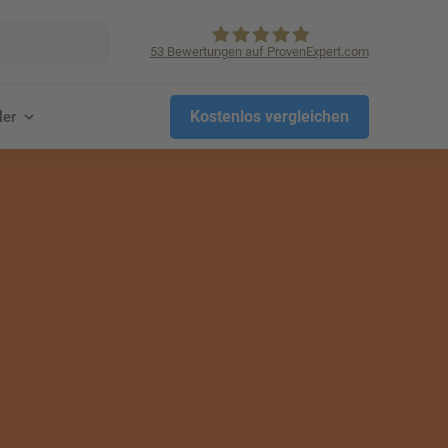
53
Bewertungen auf ProvenExpert.com
KVpro.de GmbH
Kostenlos vergleichen
ler