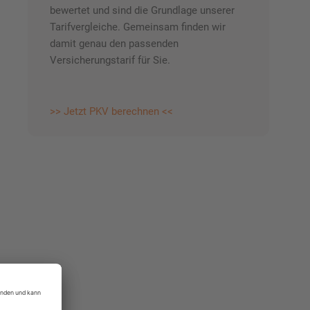
bewertet und sind die Grundlage unserer
Tarifvergleiche. Gemeinsam finden wir
damit genau den passenden
Versicherungstarif für Sie.
>> Jetzt PKV berechnen <<