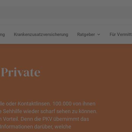
ung
Krankenzusatzversicherung
Ratgeber
Für Vermitt
 Private
lle oder Kontaktlinsen. 100.000 von ihnen
e Sehhilfe wieder scharf sehen zu können.
im Vorteil. Denn die PKV übernimmt das
Informationen darüber, welche