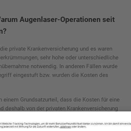
Warum Augenlaser-Operationen seit
n?
die private Krankenversicherung und es waren
erkrümmungen, sehr hohe oder unterschiedliche
tenübernahme notwendig. In anderen Fällen wurde
griff eingestuft bzw. wurden die Kosten des
 einem Grundsatzurteil, dass die Kosten für eine
nd deshalb von der privaten Krankenversicherung
ehr, dass die privaten Krankenversicherungen
 oder Kontaktlinsen tragen könne. Denn wenn ein