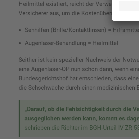
Heilmittel existiert, reicht der Verweis auf da
Versicherer aus, um die Kostenübernahme zu ve
Sehhilfen (Brille/Kontaktlinsen) = Hilfsmitte
Augenlaser-Behandlung = Heilmittel
Seither ist kein spezieller Nachweis der Notw
eine Augenlaser-OP nun schon dann, wenn ein
Bundesgerichtshof hat entschieden, dass eine F
die Sehschwäche durch einen medizinischen Ein
„Darauf, ob die Fehlsichtigkeit durch die V
ausgeglichen werden kann, kommt es dagege
schrieben die Richter im BGH-Urteil IV ZR 