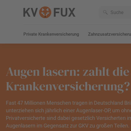
Private Krankenversicherung
Zahnzusatzversicher
Augen lasern: zahlt die
Krankenversicherung?
Fast 47 Millionen Menschen tragen in Deutschland Bri
unterziehen sich jährlich einer Augenlaser-OP, um ohn
Privatversicherte sind dabei gesetzlich Versicherten 
Augenlasern im Gegensatz zur GKV zu großen Teilen. 