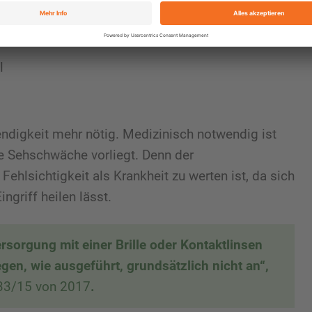
s Hilfsmittel nicht mehr als Begründung der
rweigern, so das Urteil.
l
endigkeit mehr nötig. Medizinisch notwendig ist
e Sehschwäche vorliegt. Denn der
ehlsichtigkeit als Krankheit zu werten ist, da sich
griff heilen lässt.
ersorgung mit einer Brille oder Kontaktlinsen
n, wie ausgeführt, grundsätzlich nicht an“,
533/15 von 2017
.