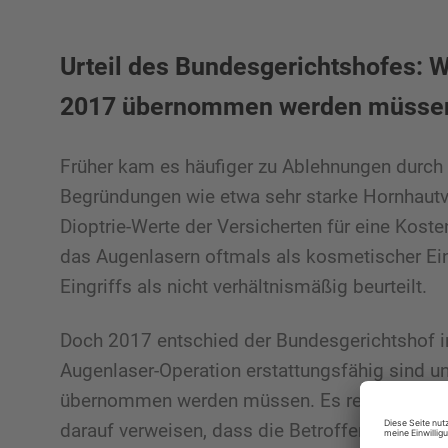
Urteil des Bundesgerichtshofes: 
2017 übernommen werden müsse
Früher kam es häufiger zu Ablehnungen durch 
Begründungen wie etwa sehr starke Hornhautv
Dioptrie-Werte der Versicherten für eine Kos
das Augenlasern oftmals als kosmetischer Ein
Eingriffs als nicht verhältnismäßig beurteilt.
Doch 2017 entschied der Bundesgerichtshof in
Augenlaser-Operation erstattungsfähig sind u
übernommen werden müssen. Es reicht nicht m
darauf verweisen, dass die Betroffenen Brille