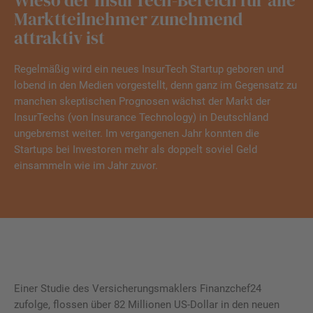
Wieso der InsurTech-Bereich für alle
Marktteilnehmer zunehmend
attraktiv ist
Regelmäßig wird ein neues InsurTech Startup geboren und
lobend in den Medien vorgestellt, denn ganz im Gegensatz zu
manchen skeptischen Prognosen wächst der Markt der
InsurTechs (von Insurance Technology) in Deutschland
ungebremst weiter. Im vergangenen Jahr konnten die
Startups bei Investoren mehr als doppelt soviel Geld
einsammeln wie im Jahr zuvor.
Einer Studie des Versicherungsmaklers Finanzchef24
zufolge, flossen über 82 Millionen US-Dollar in den neuen