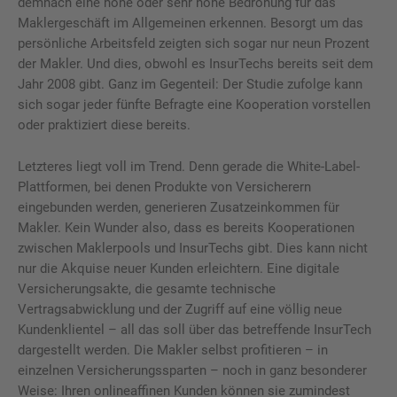
demnach eine hohe oder sehr hohe Bedrohung für das
Maklergeschäft im Allgemeinen erkennen. Besorgt um das
persönliche Arbeitsfeld zeigten sich sogar nur neun Prozent
der Makler. Und dies, obwohl es InsurTechs bereits seit dem
Jahr 2008 gibt. Ganz im Gegenteil: Der Studie zufolge kann
sich sogar jeder fünfte Befragte eine Kooperation vorstellen
oder praktiziert diese bereits.
Letzteres liegt voll im Trend. Denn gerade die White-Label-
Plattformen, bei denen Produkte von Versicherern
eingebunden werden, generieren Zusatzeinkommen für
Makler. Kein Wunder also, dass es bereits Kooperationen
zwischen Maklerpools und InsurTechs gibt. Dies kann nicht
nur die Akquise neuer Kunden erleichtern. Eine digitale
Versicherungsakte, die gesamte technische
Vertragsabwicklung und der Zugriff auf eine völlig neue
Kundenklientel – all das soll über das betreffende InsurTech
dargestellt werden. Die Makler selbst profitieren – in
einzelnen Versicherungssparten – noch in ganz besonderer
Weise: Ihren onlineaffinen Kunden können sie zumindest