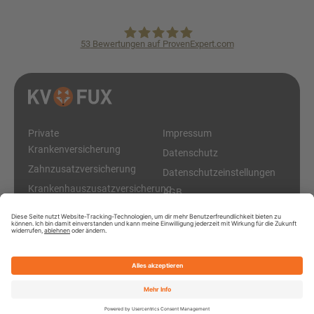
53
Bewertungen auf ProvenExpert.com
KVpro.de GmbH
Private
Impressum
Krankenversicherung
Datenschutz
Zahnzusatzversicherung
Datenschutzeinstellungen
Krankenhauszusatzversicherung
AGB
Diese Online-Plattform ist ein Service der KVpro.de GmbH
© 2026 KV Fux