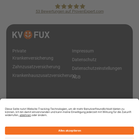
53
Bewertungen auf ProvenExpert.com
KVpro.de GmbH
Private
Impressum
Krankenversicherung
Datenschutz
Zahnzusatzversicherung
Datenschutzeinstellungen
Krankenhauszusatzversicherung
AGB
Diese Online-Plattform ist ein Service der KVpro.de GmbH
© 2026 KV Fux