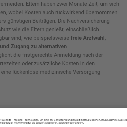
ermeiden. Eltern haben zwei Monate Zeit, um sich
eiden, wobei Kosten auch rückwirkend übernommen
rs günstigen Beiträgen. Die Nachversicherung
hutz wie die Eltern genießt, einschließlich
ügbar sind, wie beispielsweise
freie Arztwahl,
und Zugang zu alternativen
glicht die fristgerechte Anmeldung nach der
tezeiten oder zusätzliche Kosten in den
eine lückenlose medizinische Versorgung
ie Kindernachversicherung in der
ng?