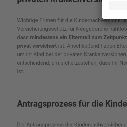
Wichtige Fristen für die Kindernachversicheru
Versicherungsschutz für Neugeborene nahtlos z
dass
mindestens ein Elternteil zum Zeitpunkt
privat versichert
ist. Anschließend haben Elte
um ihr Kind bei der privaten Krankenversiche
entscheidend, um sicherzustellen, dass Ihr 
ist.
Antragsprozess für die Kind
Der Antragsprozess der Kindernachversicherun