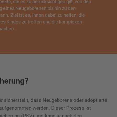
kte, die es zu berücksichtigen gilt, von den
g eines Neugeborenen bis hin zu den
ann. Ziel ist es, Ihnen dabei zu helfen, die
res Kindes zu treffen und die komplexen
machen.
cherung?
er sicherstellt, dass Neugeborene oder adoptierte
rn aufgenommen werden. Dieser Prozess ist
rsicherung (PKV) und kann je nach den