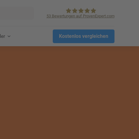
53
Bewertungen auf ProvenExpert.com
KVpro.de GmbH
Kostenlos vergleichen
ler