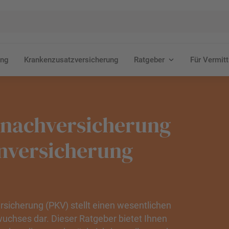
ung
Krankenzusatzversicherung
Ratgeber
Für Vermitt
rnachversicherung
enversicherung
rsicherung (PKV) stellt einen wesentlichen
wuchses dar. Dieser Ratgeber bietet Ihnen