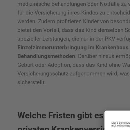
medizinische Behandlungen oder Notfälle zu v
für die Versicherung ihres Kindes zu entsch
werden. Zudem profitieren Kinder von besonde
bietet den Vorteil, dass das Kind denselben Sc
spezieller Leistungen, die nur in der PKV verf
Einzelzimmerunterbringung im Krankenhaus 
Behandlungsmethoden
. Darüber hinaus ermö
Geburt oder Adoption, dass das Kind ohne War
Versicherungsschutz aufgenommen wird, was 
sicherstellt.
Welche Fristen gibt es für d
privaten Krankenversicheru