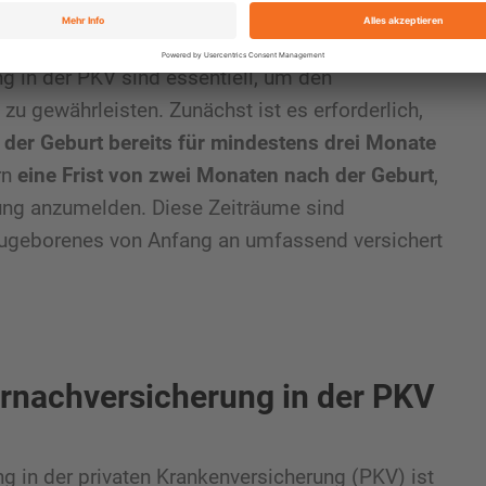
ng in der PKV sind essentiell, um den
u gewährleisten. Zunächst ist es erforderlich,
 der Geburt bereits für mindestens drei Monate
rn
eine Frist von zwei Monaten nach der Geburt
,
rung anzumelden. Diese Zeiträume sind
Neugeborenes von Anfang an umfassend versichert
ernachversicherung in der PKV
g in der privaten Krankenversicherung (PKV) ist