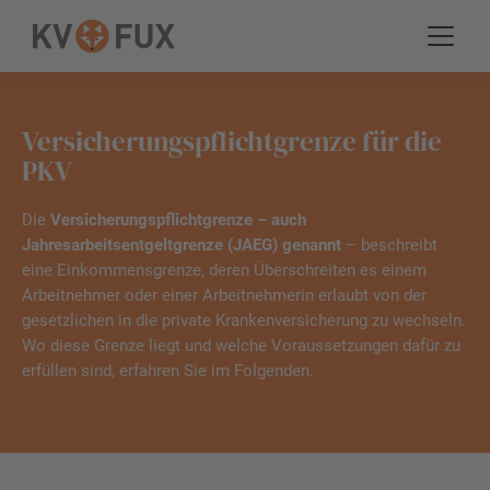
Versicherungspflichtgrenze für die
PKV
Die
Versicherungspflichtgrenze – auch
Jahresarbeitsentgeltgrenze (JAEG) genannt
– beschreibt
eine Einkommensgrenze, deren Überschreiten es einem
Arbeitnehmer oder einer Arbeitnehmerin erlaubt von der
gesetzlichen in die private Krankenversicherung zu wechseln.
Wo diese Grenze liegt und welche Voraussetzungen dafür zu
erfüllen sind, erfahren Sie im Folgenden.