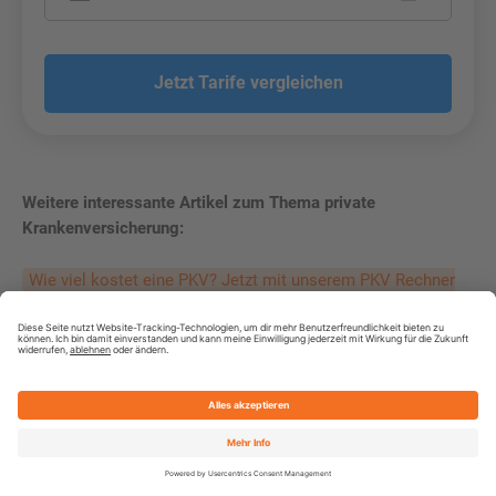
Jetzt Tarife vergleichen
Weitere interessante Artikel zum Thema private
Krankenversicherung:
Wie viel kostet eine PKV? Jetzt mit unserem PKV Rechner
berechnen!
PKV oder GKV – was sind die jeweiligen Vor- und
Nachteile?
Was sind die Voraussetzungen zum Abschluss einer PKV?
Kostenlos vergleichen
Ist der Abschluss eine PKV trotz Vorerkrankungen